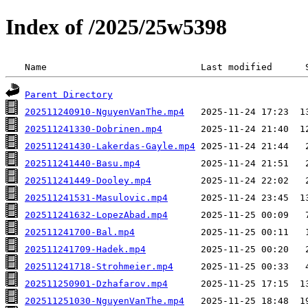
Index of /2025/25w5398
 Name                            Last modified      
Parent Directory
202511240910-NguyenVanThe.mp4
202511241330-Dobrinen.mp4
202511241430-Lakerdas-Gayle.mp4
202511241440-Basu.mp4
202511241449-Dooley.mp4
202511241531-Masulovic.mp4
202511241632-LopezAbad.mp4
202511241700-Bal.mp4
202511241709-Hadek.mp4
202511241718-Strohmeier.mp4
202511250901-Dzhafarov.mp4
202511251030-NguyenVanThe.mp4