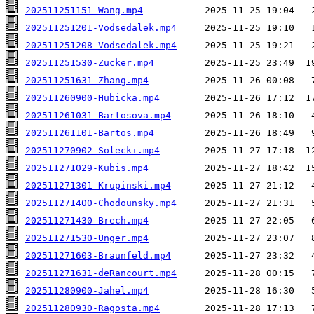
202511251151-Wang.mp4
202511251201-Vodsedalek.mp4
202511251208-Vodsedalek.mp4
202511251530-Zucker.mp4
202511251631-Zhang.mp4
202511260900-Hubicka.mp4
202511261031-Bartosova.mp4
202511261101-Bartos.mp4
202511270902-Solecki.mp4
202511271029-Kubis.mp4
202511271301-Krupinski.mp4
202511271400-Chodounsky.mp4
202511271430-Brech.mp4
202511271530-Unger.mp4
202511271603-Braunfeld.mp4
202511271631-deRancourt.mp4
202511280900-Jahel.mp4
202511280930-Ragosta.mp4