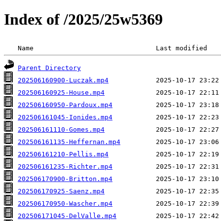
Index of /2025/25w5369
 Name                               Last modified   
Parent Directory
202506160900-Luczak.mp4
202506160925-House.mp4
202506160950-Pardoux.mp4
202506161045-Ionides.mp4
202506161110-Gomes.mp4
202506161135-Heffernan.mp4
202506161210-Pellis.mp4
202506161235-Richter.mp4
202506170900-Britton.mp4
202506170925-Saenz.mp4
202506170950-Wascher.mp4
202506171045-DelValle.mp4