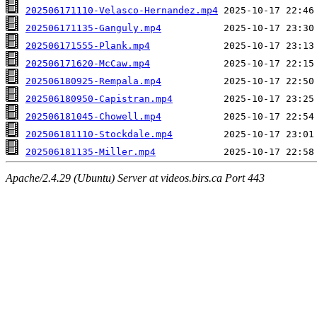
202506171110-Velasco-Hernandez.mp4
202506171135-Ganguly.mp4
202506171555-Plank.mp4
202506171620-McCaw.mp4
202506180925-Rempala.mp4
202506180950-Capistran.mp4
202506181045-Chowell.mp4
202506181110-Stockdale.mp4
202506181135-Miller.mp4
Apache/2.4.29 (Ubuntu) Server at videos.birs.ca Port 443