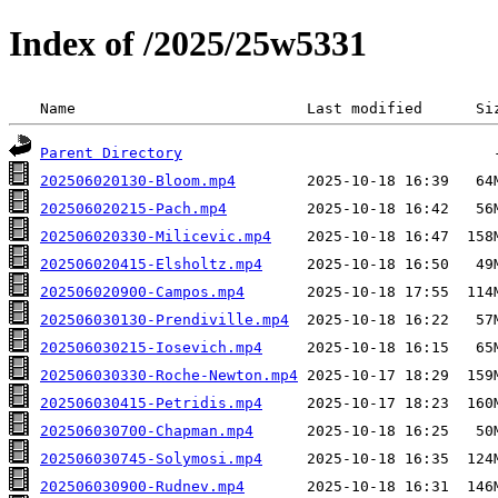
Index of /2025/25w5331
 Name                          Last modified      Si
Parent Directory
202506020130-Bloom.mp4
202506020215-Pach.mp4
202506020330-Milicevic.mp4
202506020415-Elsholtz.mp4
202506020900-Campos.mp4
202506030130-Prendiville.mp4
202506030215-Iosevich.mp4
202506030330-Roche-Newton.mp4
202506030415-Petridis.mp4
202506030700-Chapman.mp4
202506030745-Solymosi.mp4
202506030900-Rudnev.mp4