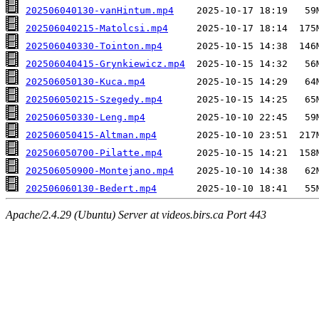
202506040130-vanHintum.mp4
202506040215-Matolcsi.mp4
202506040330-Tointon.mp4
202506040415-Grynkiewicz.mp4
202506050130-Kuca.mp4
202506050215-Szegedy.mp4
202506050330-Leng.mp4
202506050415-Altman.mp4
202506050700-Pilatte.mp4
202506050900-Montejano.mp4
202506060130-Bedert.mp4
Apache/2.4.29 (Ubuntu) Server at videos.birs.ca Port 443