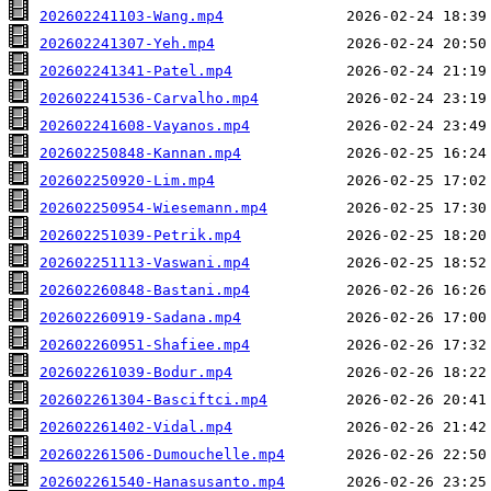
202602241103-Wang.mp4
202602241307-Yeh.mp4
202602241341-Patel.mp4
202602241536-Carvalho.mp4
202602241608-Vayanos.mp4
202602250848-Kannan.mp4
202602250920-Lim.mp4
202602250954-Wiesemann.mp4
202602251039-Petrik.mp4
202602251113-Vaswani.mp4
202602260848-Bastani.mp4
202602260919-Sadana.mp4
202602260951-Shafiee.mp4
202602261039-Bodur.mp4
202602261304-Basciftci.mp4
202602261402-Vidal.mp4
202602261506-Dumouchelle.mp4
202602261540-Hanasusanto.mp4