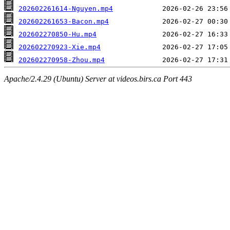
202602261614-Nguyen.mp4
202602261653-Bacon.mp4
202602270850-Hu.mp4
202602270923-Xie.mp4
202602270958-Zhou.mp4
Apache/2.4.29 (Ubuntu) Server at videos.birs.ca Port 443