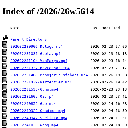
Index of /2026/26w5614
 Name                               Last modified   
Parent Directory
202602230906-Delage.mp4
202602231031-Gupta.mp4
202602231104-VanParys.mp4
202602231337-Bayraksan.mp4
202602231408-MohajerinEsfahani.mp4
202602231439-Parmentier.mp4
202602231533-Guns.mp4
202602231605-Qi.mp4
202602240852-Gao.mp4
202602240922-Ghadimi.mp4
202602240947-Stellato.mp4
202602241036-Wang.mp4