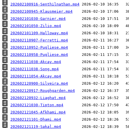
202602100916-Senthilnathan.mp4
202602100945-Klausmeier.mp4
202602101030-Garnier.mp4
202602101050-Zilio.mp4
202602101109-Halloway.mp4
202602110907-Ferretti.mp4
202602110952-Pugliese.mp4
202602110958-Pugliese.mp4
202602111038-Akcay.mp4
202602111038-Song.mp4
202602111054-Akcay.mp4
202602120900-Silveira.mp4
202602120917-Roughgarden.mp4
202602120932-Liaghat.mp4
202602121030-Tipton.mp4
202602121045-Afkhami.mp4
202602121101-Dhami.mp4
202602121119-Sakal.mp4