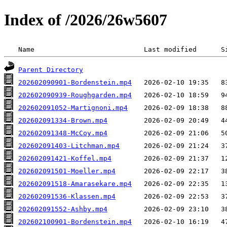
Index of /2026/26w5607
 Name                           Last modified      S
Parent Directory
202602090901-Bordenstein.mp4
202602090939-Roughgarden.mp4
202602091052-Martignoni.mp4
202602091334-Brown.mp4
202602091348-McCoy.mp4
202602091403-Litchman.mp4
202602091421-Koffel.mp4
202602091501-Moeller.mp4
202602091518-Amarasekare.mp4
202602091536-Klassen.mp4
202602091552-Ashby.mp4
202602100901-Bordenstein.mp4