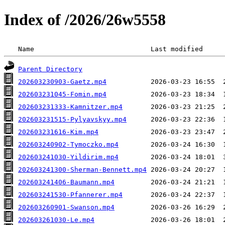
Index of /2026/26w5558
 Name                             Last modified     
Parent Directory
202603230903-Gaetz.mp4
202603231045-Fomin.mp4
202603231333-Kamnitzer.mp4
202603231515-Pylyavskyy.mp4
202603231616-Kim.mp4
202603240902-Tymoczko.mp4
202603241030-Yildirim.mp4
202603241300-Sherman-Bennett.mp4
202603241406-Baumann.mp4
202603241530-Pfannerer.mp4
202603260901-Swanson.mp4
202603261030-Le.mp4