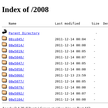
Index of /2008
 Name                    Last modified      Size  De
Parent Directory
08ss045/
08w5014/
08w5019/
08w5040/
08w5047/
08w5058/
08w5060/
08w5077/
08w5079/
08w5092/
08w5104/